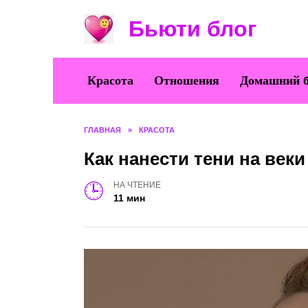
Перейти
Бьюти блог
к
содержанию
Красота
Отношения
Домашний 
ГЛАВНАЯ
»
КРАСОТА
Как нанести тени на век
НА ЧТЕНИЕ
11 мин