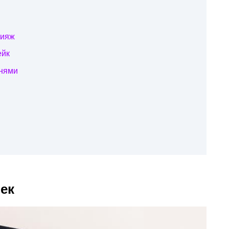
кияж
ейк
енями
ек